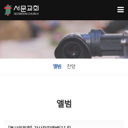
앨범
찬양
앨범