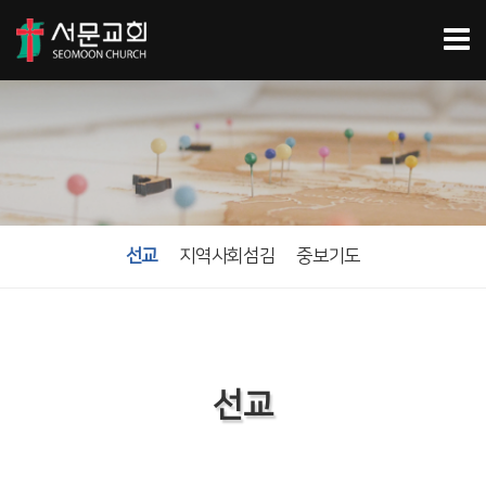
선교
지역사회섬김
중보기도
선교