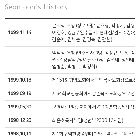
Seomoon's History
은퇴식 거행 (장로 5명: 윤효영, 박종기, 김용관
1999.11.14
이경호, 강균 / 안수집사: 현태삼/권사 5명: 신
김순애, 김세순, 김명숙, 김만련)
임직식 거행 (안수집사 3명: 김상규, 도욱, 김달
권사: 강남식 /명예권사 6명: 김선애, 정인애, 
임병순, 박병옥, 박경희)
1999.10.18
제151회평양노회에서담임목사노회장으로선
1999.09.19
제84회교단총회에서담임목사노회장으로선출
1999.05.30
군30사단필승교회에서200여명합동세례식거
1998.12.20
최은호목사부임(청년부2000.12사임)
1998.10.11
제1회구역찬양경연대회와구역사진콘테스트