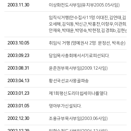
2003.11.30
이상화전도사부임(유치부2005.05사임)
임직식거행(안수집사11명:이대진,김연태,김태
오세해,김익동,박신근,박홍찬,이향우,이관희/권
안재옥,박태윤,박영숙,박현정,김경희b,김현순a
2003.10.05
취임식 거행 (명예권사 2명: 문정선, 박옥순)
2003.09.23
담임목사총회에서서기로피선되다.
2003.08.31
윤준권부목사부임(2009.12사임)
2003.04.13
황선국선교사몽골파송
2003.01.23
제1회평신도리더쉽세미나를열다.
2003.01.05
영아부가신설되다.
2002.12.30
조용규부목사부임(2003.06사임)