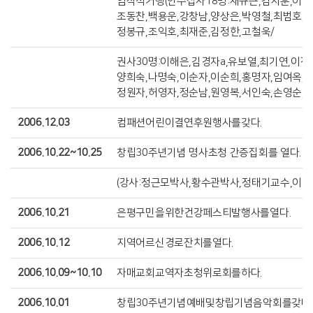
임직식거행(안수집사18명:채규근,김지훈,이태
조동찬,백용운,강창남,양상은,박영철,최범호,차
정봉규,조익호,최재준,김정한,고철욱/
권사30명:이해은,김경자a,유보열,최기연,이정
양희숙,나명숙,이순자,이순희,홍명자,임여옥,양
정원자,허영자,정순남,원영복,서인숙,손영순,임
2006.12.03
컴패션어린이결연후원행사를갖다.
2006.10.22~10.25
창립30주년기념 명사초청 간증집회를 열다.
(강사:정근모박사,황수관박사,정태기교수,이병
2006.10.21
은평구민을위한건강페스티발행사를열다.
2006.10.12
지역어르신경로잔치를열다.
2006.10.09~10.10
자매교회교역자초청위로회를하다.
2006.10.01
창립30주년기념예배및창립기념음악회를갖다.