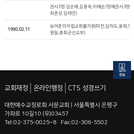
권사3명:김순애,김종옥,이혜순/명예권사3명:
최춘성,김태연)
농어촌미자립교회를지원(마천,임하도,용화,필승
1990.02.11
원일,총회군선교부)
교회재정
온라인행정
CTS 성경쓰기
대한예수교장로회 서문교회 | 서울특별시 은평구
가좌로 10길10 (우)03457
Tel:02-375-0025~8 Fax:02-306-5502