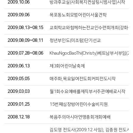
2009.10.06
방과후교실(사회복지컨설팅시범사업)시작
2009.09.06
목포동노회모범어린이서울견학
2009.08.13~08.15
교회학교와함께하는전교인수련회개최(강화성
2009.08.09~08.11
청년부인도(미조람)단기선교
2009.07.28~08.06
KhauNgocBaoThi(Christy)베트남부서부임(20
2009.06.13
제3회어린이날축제
2009.05.05
매주화,목요일여전도회커피전도시작
2009.03.03
월1회수요예배를제직부서주관예배로시작
2009.01.25
15번째심장병어린이수술비지원.
2008.12.18
복음주의아시아연맹총회개회예배
김도영 전도사(2009.12 사임), 김종원 전도사(2