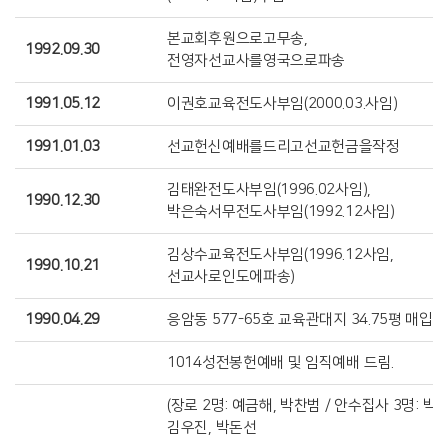
본교회후원으로고무송,
1992.09.30
전영자선교사를영국으로파송
1991.05.12
이권호교육전도사부임(2000.03.사임)
1991.01.03
선교헌신예배를드리고선교헌금을작정
김태완전도사부임(1996.02사임),
1990.12.30
박은숙서무전도사부임(1992.12사임)
김상수교육전도사부임(1996.12사임,
1990.10.21
선교사로인도에파송)
1990.04.29
응암동 577-65호 교육관대지 34.75평 매입.
1014성전봉헌예배 및 임직예배 드림.
(장로 2명: 예금해, 박찬범 / 안수집사 3명: 박
김우진, 박돈선