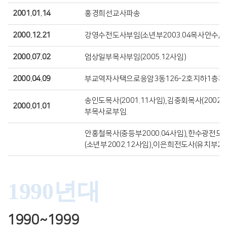
2001.01.14
홍경희선교사파송
2000.12.21
강영수전도사부임(소년부2003.04목사안수/20
2000.07.02
엄상일부목사부임(2005.12사임)
2000.04.09
부교역자사택으로응암3동126-2호지하1층
송인도목사(2001.11사임),김중회목사(2002.
2000.01.01
부목사로부임.
안홍철목사(중등부2000.04사임),한수광전도
(소년부2002.12사임),이은희전도사(유치부20
1990년대
1990~1999