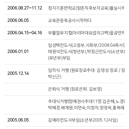
2006.08.27~11.12
청지기훈련학교(항존직후보자교육)를실시하다
2006.06.05
교육관증축공사시작하다.
2006.04.15~04.16
부활절뮤지컬(아리마대요셉의고백)을공연하다
임성택전도사(고등부,사회부/2008.04목사안수,
2006.01.01
태원석전도사(청년부),박정근전도사(소년부)
(유년부)부임
임직식 거행 (원로장로추대: 김영성 장로 / 장로
2005.12.14
박신근)
은퇴식 거행 (장로은퇴: 김보영)
추대식거행(명예권사추대11명:김은혜,노경화,
박혜경,배계원,이연숙,이청자,정영옥,홍복례,홍
2005.06.05
김애라전도사부임(소년부2005.12사임)