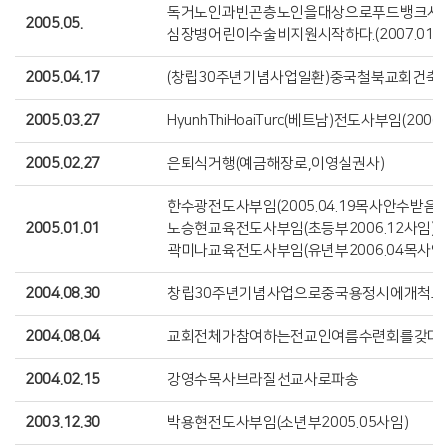
독거노인과빈곤층노인을대상으로푸드뱅크사역
2005.05.
심장병어린이수술비지원시작하다.(2007.01
2005.04.17
(창립30주년기념사업일환)중국철북교회건축
2005.03.27
HyunhThiHoaiTurc(베트남)전도사부임(2006
2005.02.27
은퇴식거행(예금해장로,이영실권사)
한수광전도사부임(2005.04.19목사안수받음/2
2005.01.01
노승현교육전도사부임(초등부2006.12사임)
곽미나교육전도사부임(유년부2006.04목사안
2004.08.30
창립30주년기념사업으로중국용정시에개척교
2004.08.04
교회전체가참여하는전교인여름수련회를갖다.
2004.02.15
강영수목사브라질선교사로파송
2003.12.30
박용현전도사부임(소년부2005.05사임)