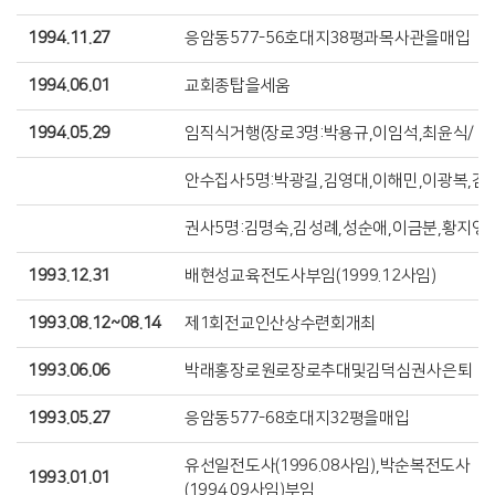
1994.11.27
응암동577-56호대지38평과목사관을매입
1994.06.01
교회종탑을세움
1994.05.29
임직식거행(장로3명:박용규,이임석,최윤식/
안수집사5명:박광길,김영대,이해민,이광복,김
권사5명:김명숙,김성례,성순애,이금분,황지영)
1993.12.31
배현성교육전도사부임(1999.12사임)
1993.08.12~08.14
제1회전교인산상수련회개최
1993.06.06
박래홍장로원로장로추대및김덕심권사은퇴
1993.05.27
응암동577-68호대지32평을매입
유선일전도사(1996.08사임),박순복전도사
1993.01.01
(1994.09사임)부임