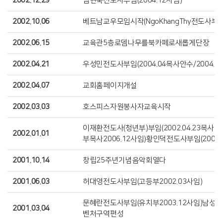
2002.12.29
임현숙전도사부임(2004.12사임)
2002.10.06
베트남교우모임시작(NgoKhangThy전도사부임-
2002.06.15
교육관5층로뎀나무를북카페로새롭게단장
2002.04.21
우성민전도사부임(2004.04목사안수/2004.1
2002.04.07
교회홈페이지개설
2002.03.03
호스피스자원봉사자교육시작
이재환전도사(청년부)부임(2002.04.23목사안
2002.01.01
부목사2006.12사임)황인덕전도사부임(2004.
2001.10.14
창립25주년기념음악회열다
2001.06.03
허대영전도사부임(고등부2002.03사임)
문혜란전도사부임(유치부2003.12사임)남성
2001.03.04
벤처구역편성