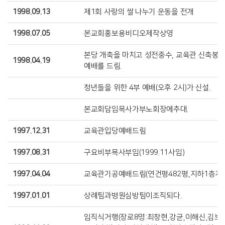
1998.09.13
제1회 사랑의 쌀 나누기 운동을 전개
1998.07.05
본교회홍보용비디오제작상영
본당 개축을 마치고 성전중수, 교육관 신축봉
1998.04.19
예배를 드림.
청년들을 위한 4부 예배(오후 2시)가 신설.
본교회담임목사가부노회장에추대.
1997.12.31
교육관입당예배드림
1997.08.31
구요비부목사부임(1999.11사임)
1997.04.04
교육관기공예배드림(연건평482평,지하1층지상
1997.01.01
상례팀과병원심방팀이조직되다.
임직식거행(장로8명:최창현,강균,이해신,김보영