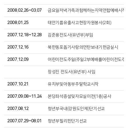
2008.02.26~03.07
금요일저녁가족과함께하는지역연합예배시작
2008.01.25
태안기름유출사고현장자원봉사(2회)
2007.12.18~12.28
김준용전도사(유년부)부임
2007.12.16
북한동포돕기사랑의연탄보내기헌금실시
2007.12.09
어린이전도주일(주일2부예배를어린이전도주일
장성진 전도사(유년부) 사임
2007.10.21
유치부및아동부주말학교시작
2007.09.08~11.24
본당좌석증설및자모실이전(1층)공사
2007.08.12
청년부국내(강원도인제)단기선교
2007.07.29~08.01
청년부필리핀단기선교