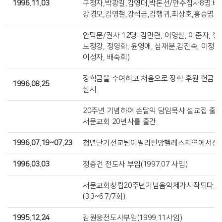
1996.11.03
구정자,박광길,김영대,박돈선/안수집사8명:배
강경모,김영철,강석금,김행귀,최상호,홍승명,
안덕문/권사 12명: 김만련, 이영실, 이준자, 황
노정강, 정영화, 윤영애, 심재분,김진숙, 이정숙
이성자, 배숙희)
장학금을 수여하고 처음으로 장학 후원 헌금 
1996.08.25
실시.
20주년 기념하여 손달익 담임목사 설교집 출
서문교회 20년사를 출간.
1996.07.19~07.23
청년단기선교팀이필리핀앙헬레스지역에서선
1996.03.03
정충건 전도사 부임(1997.07 사임)
서문교회창립20주년기념음악제가시작되다.
(3.3~6.7/7회)
1995.12.24
김원웅전도사부임(1999.11사임)