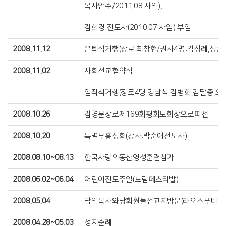
목사안수/2011.08 사임),
김희경 전도사(2010.07 사임) 부임.
2008.11.12
은퇴식거행(장로:최창현/권사4명:김성례,성순
2008.11.02
사회선교협약식
임직식거행(장로4명:강남식,김병화,김달중,오
2008.10.26
김경문장로제169회평회노회장으로피선
2008.10.20
특별부흥성회(강사:박순애전도사)
2008.08.10~08.13
한국사랑의동산영성훈련참가
2008.06.02~06.04
어린이전도주일(드림페스티발)
2008.05.04
담임목사와당회원들선교지방문(라오스푸비앙
2008.04.28~05.03
성지순례