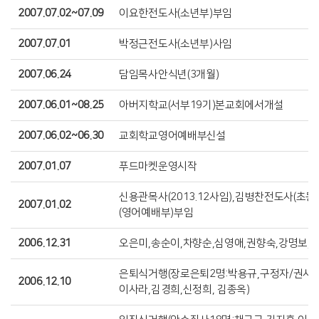
2007.07.02~07.09
이요한전도사(소년부)부임
2007.07.01
박정근전도사(소년부)사임
2007.06.24
담임목사안식년(3개월)
2007.06.01~08.25
아버지학교(서부19기)본교회에서개설
2007.06.02~06.30
교회학교영어예배부신설
2007.01.07
푸드마켓운영시작
신용관목사(2013.12사임),김병찬전도사(초
2007.01.02
(영어예배부)부임
2006.12.31
오은미,송순이,차향순,심영애,권향숙,강명보,최
은퇴식거행(장로은퇴2명:박용규,구정자/권사은
2006.12.10
이사라,김경희,신정희, 김종옥)