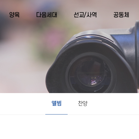
양육
다음세대
선교/사역
공동체
앨범
찬양