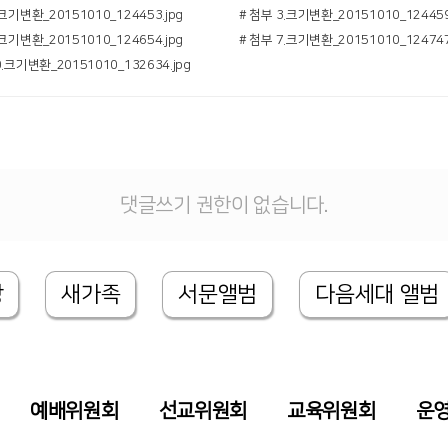
.크기변환_20151010_124453.jpg
# 첨부 3.크기변환_20151010_124459
.크기변환_20151010_124654.jpg
# 첨부 7.크기변환_20151010_124747
0.크기변환_20151010_132634.jpg
댓글쓰기 권한이 없습니다.
상
새가족
서문앨범
다음세대 앨범
예배위원회
선교위원회
교육위원회
운