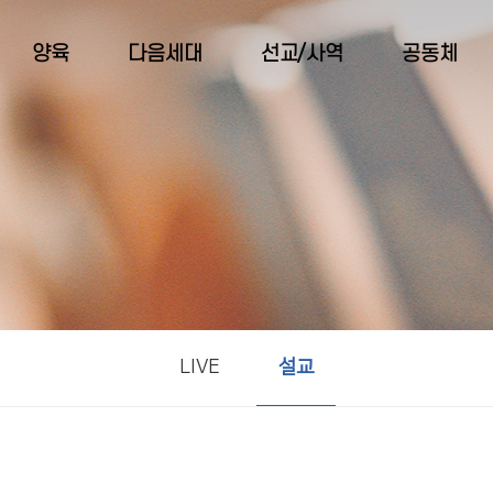
양육
다음세대
선교/사역
공동체
LIVE
설교