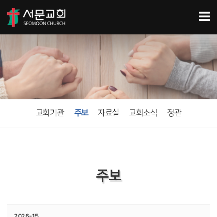
교회기관
주보
자료실
교회소식
정관
주보
2026-15