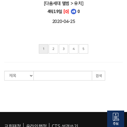
[다음세대 앨범 > 유치]
4워19일
[0]
0
2020-04-25
1
2
3
4
5
검색
교회재정
온라인행정
CTS 성경쓰기