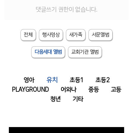
댓글쓰기 권한이 없습니다.
전체
행사영상
새가족
서문앨범
다음세대 앨범
교회기관 앨범
유치
영아
초등1
초등2
PLAYGROUND
어와나
중등
고등
청년
기타