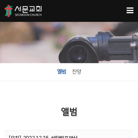
앨범
찬양
앨범