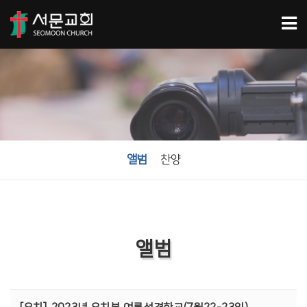
앨범
찬양
앨범