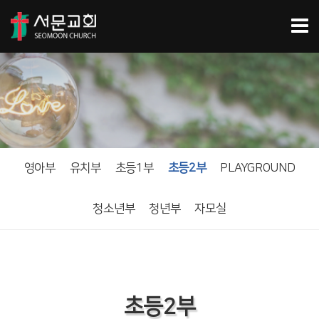
영아부
유치부
초등1부
초등2부
PLAYGROUND
청소년부
청년부
자모실
초등2부