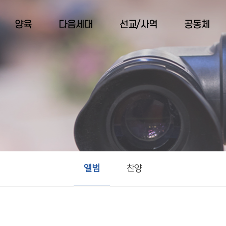
양육
다음세대
선교/사역
공동체
앨범
찬양