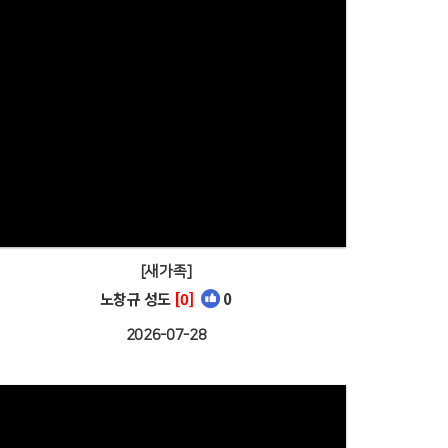
[새가족]
노창규 성도
[0]
0
2026-07-28