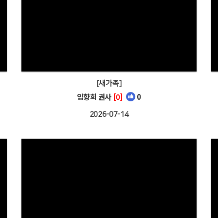
[새가족]
임향희 권사
[0]
0
2026-07-14