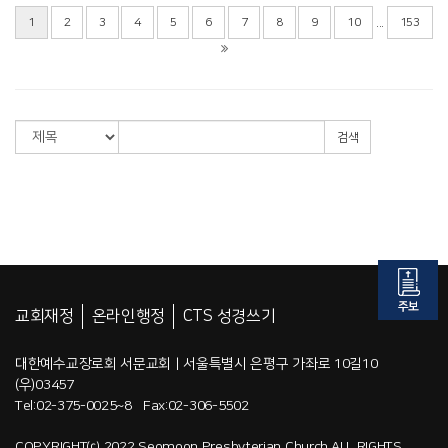
...
1
2
3
4
5
6
7
8
9
10
153
검색
교회재정
온라인행정
CTS 성경쓰기
대한예수교장로회 서문교회 | 서울특별시 은평구 가좌로 10길10
(우)03457
Tel:02-375-0025~8 Fax:02-306-5502
COPYRIGHT⒞ 2022 Seomoon Presbyterian Church.ALL RIGHTS