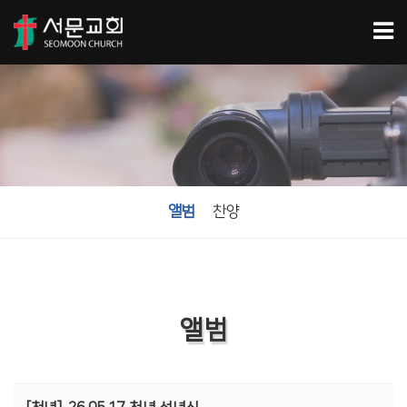
앨범
찬양
앨범