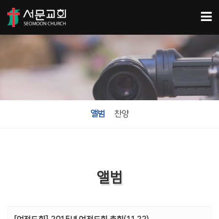
앨범
찬양
앨범