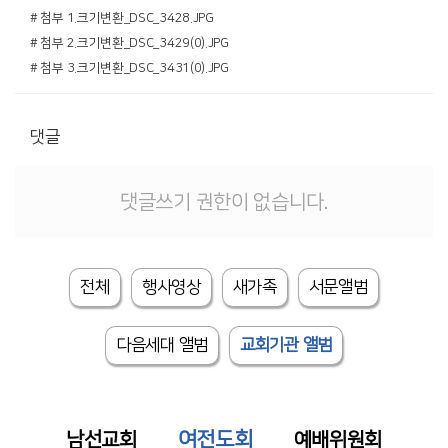
# 첨부 1.크기변환_DSC_3428.JPG
# 첨부 2.크기변환_DSC_3429(0).JPG
# 첨부 3.크기변환_DSC_3431(0).JPG
댓글
댓글쓰기 권한이 없습니다.
전체
행사영상
새가족
서문앨범
다음세대 앨범
교회기관 앨범
여전도회
남선교회
예배위원회