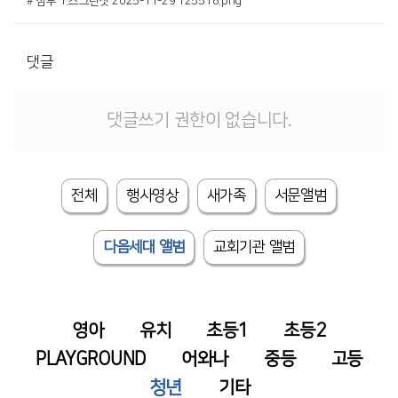
# 첨부 1.스크린샷 2025-11-29 125518.png
댓글
댓글쓰기 권한이 없습니다.
전체
행사영상
새가족
서문앨범
다음세대 앨범
교회기관 앨범
영아
유치
초등1
초등2
PLAYGROUND
어와나
중등
고등
청년
기타