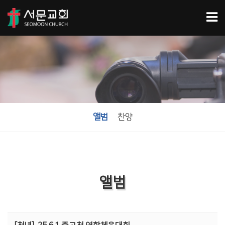
앨범
찬양
앨범