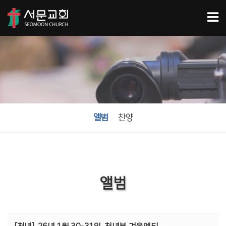
앨범
찬양
앨범