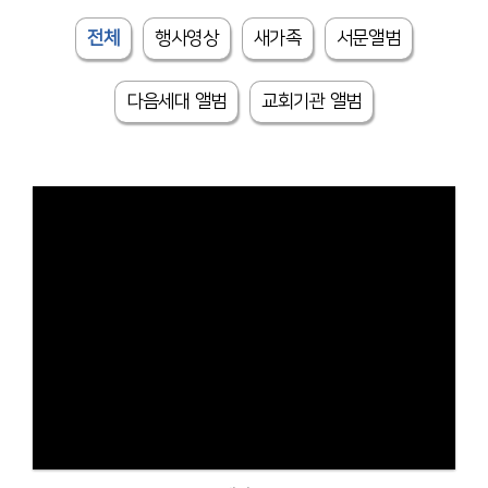
전체
행사영상
새가족
서문앨범
다음세대 앨범
교회기관 앨범