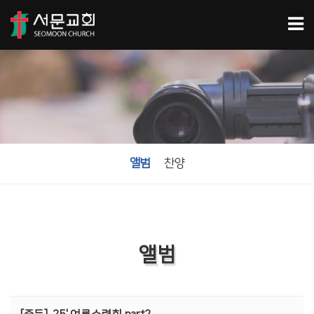
앨범
찬양
앨범