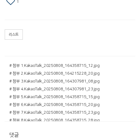
1
리스트
# 첨부 1.KakaoTalk_20250808_164358715_12.jpg
# 첨부 2.KakaoTalk_20250808_164215228_20.jpg
# 첨부 3.KakaoTalk_20250808_164307981_08.jpg
# 첨부 4.KakaoTalk_20250808_164307981_23.jpg
# 첨부 5.KakaoTalk_20250808_164358715_15.jpg
# 첨부 6.KakaoTalk_20250808_164358715_20.jpg
# 첨부 7.KakaoTalk_20250808_164358715_23.jpg
# 첨부 8.KakaoTalk_20250808_164358715_28.jpg
# 첨부 9.IMG_5376.JPG
댓글
# 첨부 10.IMG_5377.JPG