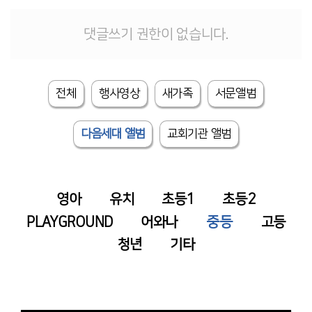
# 첨부 11.IMG_5416.JPG
# 첨부 12.IMG_5418.JPG
댓글쓰기 권한이 없습니다.
# 첨부 13.IMG_5420.JPG
# 첨부 14.IMG_5421.JPG
# 첨부 15.IMG_5428.JPG
전체
행사영상
새가족
서문앨범
# 첨부 16.IMG_5433.JPG
# 첨부 17.IMG_5435.JPG
# 첨부 18.IMG_5439.JPG
다음세대 앨범
교회기관 앨범
# 첨부 19.IMG_5387.jpg
영아
유치
초등1
초등2
중등
PLAYGROUND
어와나
고등
청년
기타