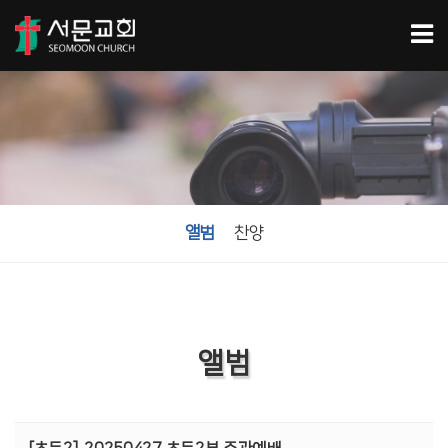
앨범
찬양
앨범