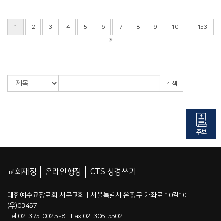
...
1
2
3
4
5
6
7
8
9
10
153
검색
교회재정
온라인행정
CTS 성경쓰기
대한예수교장로회 서문교회 | 서울특별시 은평구 가좌로 10길10
(우)03457
Tel:02-375-0025~8 Fax:02-306-5502