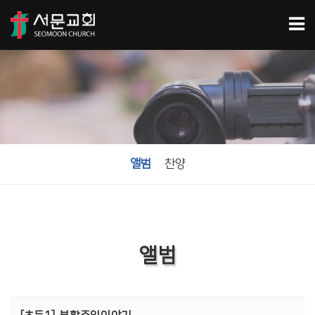
앨범
찬양
앨범