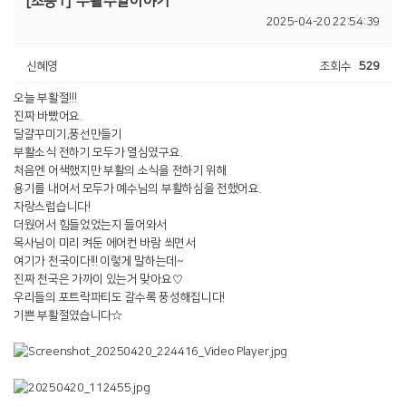
[초등1]
부활주일이야기
2025-04-20 22:54:39
신혜영
조회수
529
오늘 부활절!!!
진짜 바빴어요.
달걀꾸미기,풍선만들기
부활소식 전하기 모두가 열심였구요.
처음엔 어색했지만 부활의 소식을 전하기 위해
용기를 내어서 모두가 예수님의 부활하심을 전했어요.
자랑스럽습니다!
더웠어서 힘들었었는지 들어와서
목사님이 미리 켜둔 에어컨 바람 쐬면서
여기가 천국이다!!! 이렇게 말하는데~
진짜 천국은 가까이 있는거 맞아요♡
우리들의 포트락파티도 갈수록 풍성해집니다!
기쁜 부활절였습니다☆