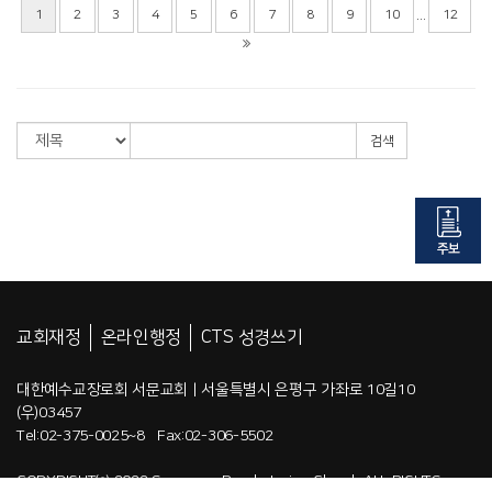
...
1
2
3
4
5
6
7
8
9
10
12
검색
교회재정
온라인행정
CTS 성경쓰기
대한예수교장로회 서문교회 | 서울특별시 은평구 가좌로 10길10
(우)03457
Tel:02-375-0025~8 Fax:02-306-5502
COPYRIGHT⒞ 2022 Seomoon Presbyterian Church.ALL RIGHTS