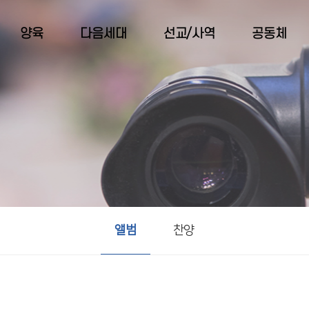
양육
다음세대
선교/사역
공동체
앨범
찬양