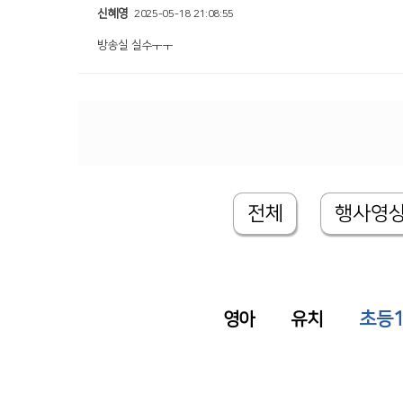
신혜영
2025-05-18 21:08:55
방송실 실수ㅜㅜ
전체
행사영
초등
영아
유치