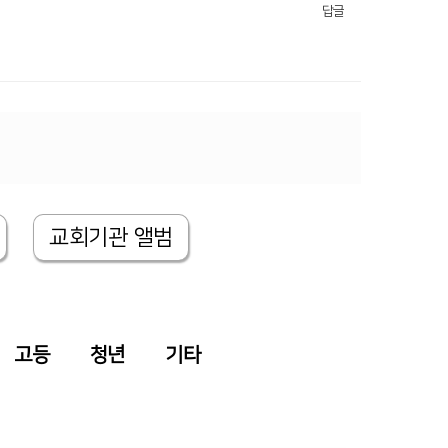
답글
교회기관 앨범
고등
청년
기타