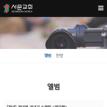
앨범
찬양
앨범