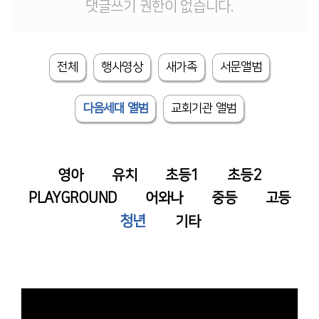
댓글쓰기 권한이 없습니다.
# 첨부 13.IMG_9514.jpeg
# 첨부 14.IMG_9509.jpeg
# 첨부 15.IMG_9516.jpeg
전체
행사영상
새가족
서문앨범
# 첨부 16.IMG_9517.jpeg
다음세대 앨범
교회기관 앨범
영아
유치
초등1
초등2
PLAYGROUND
어와나
중등
고등
청년
기타