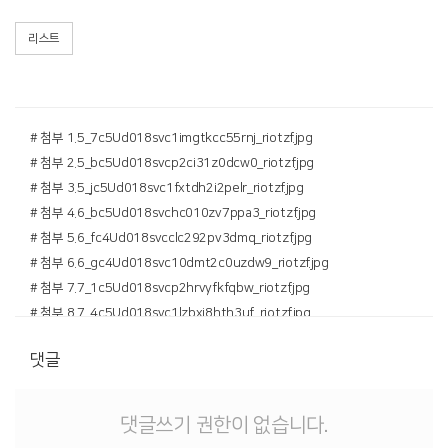
리스트
# 첨부 1.5_7c5Ud018svc1imgtkcc55rnj_riotzf.jpg
# 첨부 2.5_bc5Ud018svcp2ci31z0dcw0_riotzf.jpg
# 첨부 3.5_jc5Ud018svc1fxtdh2i2pelr_riotzf.jpg
# 첨부 4.6_bc5Ud018svchc010zv7ppa3_riotzf.jpg
# 첨부 5.6_fc4Ud018svcclc292pv3dmq_riotzf.jpg
# 첨부 6.6_gc4Ud018svc10dmt2c0uzdw9_riotzf.jpg
# 첨부 7.7_1c5Ud018svcp2hrvyfkfqbw_riotzf.jpg
# 첨부 8.7_4c5Ud018svc1lzbxi8hth3uf_riotzf.jpg
# 첨부 9.7_dc4Ud018svc181u80lbju1ep_riotzf.jpg
댓글
# 첨부 10.8_ac4Ud018svc61s4nliorjik_riotzf.jpg
댓글쓰기 권한이 없습니다.