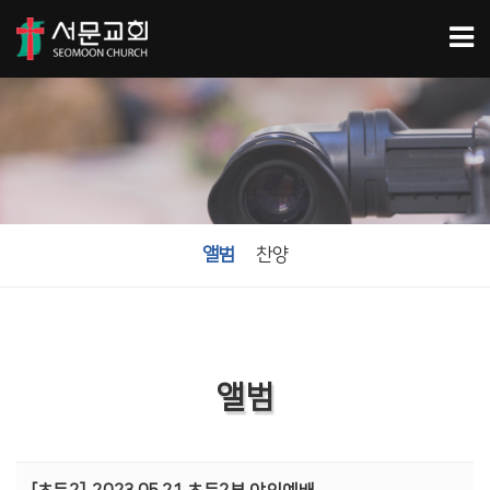
앨범
찬양
앨범