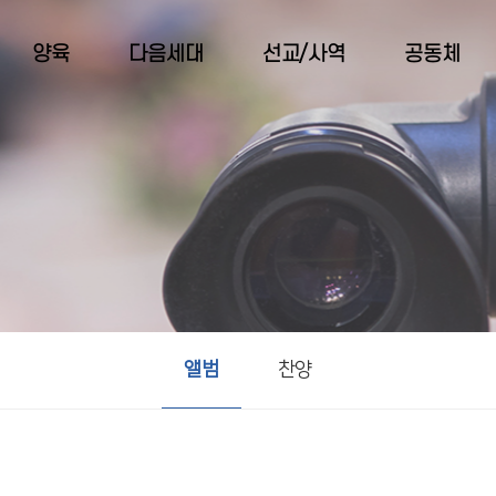
양육
다음세대
선교/사역
공동체
앨범
찬양