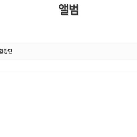
앨범
B합창단