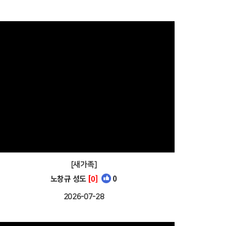
[새가족]
노창규 성도
[0]
0
2026-07-28