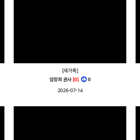
[새가족]
임향희 권사
[0]
0
2026-07-14