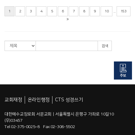
...
1
2
3
4
5
6
7
8
9
10
153
검색
교회재정
온라인행정
CTS 성경쓰기
대한예수교장로회 서문교회 | 서울특별시 은평구 가좌로 10길10
(우)03457
Tel:02-375-0025~8 Fax:02-306-5502