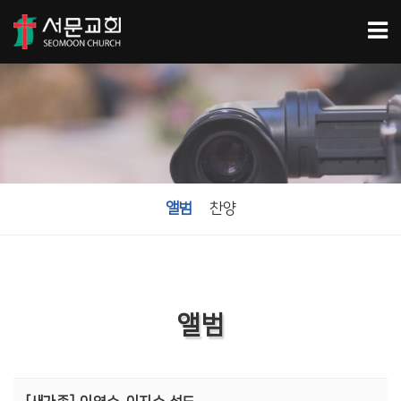
앨범
찬양
앨범