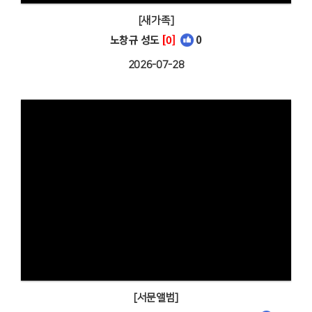
[새가족]
노창규 성도
[0]
0
2026-07-28
[서문앨범]