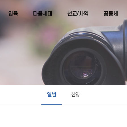
양육
다음세대
선교/사역
공동체
앨범
찬양