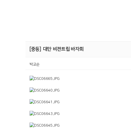
[중등]
대만 비젼트립 바자회
박교순