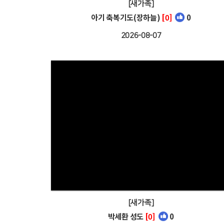
[새가족]
아기 축복기도(장하늘)
[0]
0
2026-08-07
[새가족]
박세환 성도
[0]
0