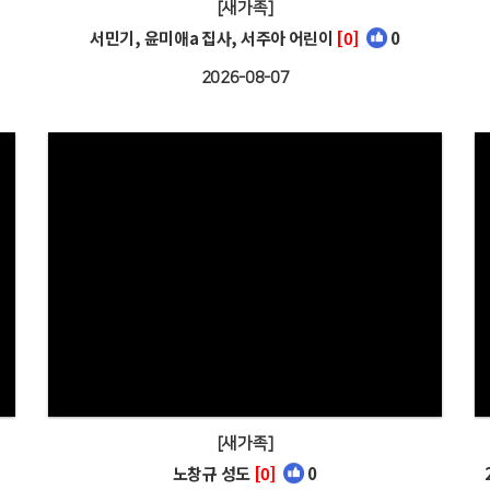
[새가족]
서민기, 윤미애a 집사, 서주아 어린이
[0]
0
2026-08-07
[새가족]
노창규 성도
[0]
0