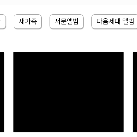
상
새가족
서문앨범
다음세대 앨범