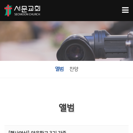
앨범
찬양
앨범